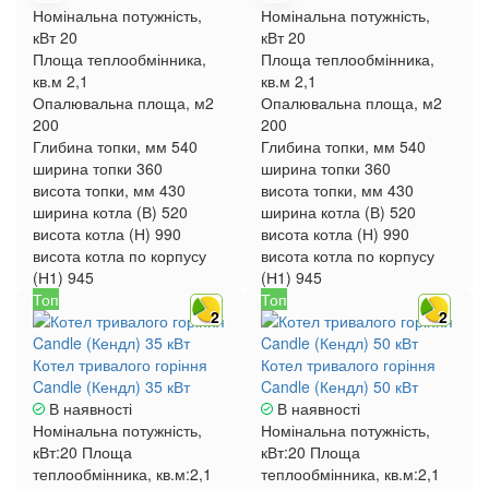
Номінальна потужність,
Номінальна потужність,
кВт
20
кВт
20
Площа теплообмінника,
Площа теплообмінника,
кв.м
2,1
кв.м
2,1
Опалювальна площа, м2
Опалювальна площа, м2
200
200
Глибина топки, мм
540
Глибина топки, мм
540
ширина топки
360
ширина топки
360
висота топки, мм
430
висота топки, мм
430
ширина котла (В)
520
ширина котла (В)
520
висота котла (Н)
990
висота котла (Н)
990
висота котла по корпусу
висота котла по корпусу
(Н1)
945
(Н1)
945
Топ
Топ
2
2
Котел тривалого горіння
Котел тривалого горіння
Candle (Кендл) 35 кВт
Candle (Кендл) 50 кВт
В наявності
В наявності
Номінальна потужність,
Номінальна потужність,
кВт:
20
Площа
кВт:
20
Площа
теплообмінника, кв.м:
2,1
теплообмінника, кв.м:
2,1