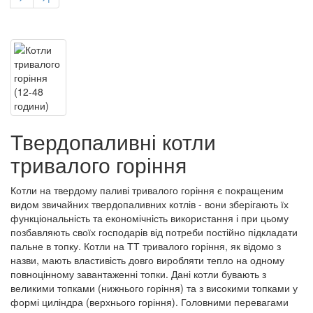
Твердопаливні котли
тривалого горіння
Котли на твердому паливі тривалого горіння є покращеним
видом звичайних твердопаливних котлів - вони зберігають їх
функціональність та економічність використання і при цьому
позбавляють своїх господарів від потреби постійно підкладати
пальне в топку. Котли на ТТ тривалого горіння, як відомо з
назви, мають властивість довго виробляти тепло на одному
повноцінному завантаженні топки. Дані котли бувають з
великими топками (нижнього горіння) та з високими топками у
формі циліндра (верхнього горіння). Головними перевагами