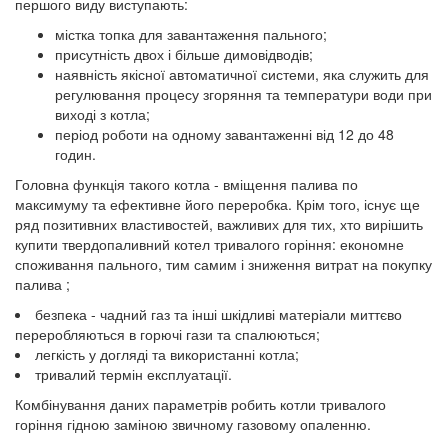
першого виду виступають:
містка топка для завантаження пального;
присутність двох і більше димовідводів;
наявність якісної автоматичної системи, яка служить для
регулювання процесу згоряння та температури води при
виході з котла;
період роботи на одному завантаженні від 12 до 48
годин.
Головна функція такого котла - вміщення палива по
максимуму та ефективне його переробка. Крім того, існує ще
ряд позитивних властивостей, важливих для тих, хто вирішить
купити твердопаливний котел тривалого горіння: економне
споживання пального, тим самим і зниження витрат на покупку
палива ;
безпека - чадний газ та інші шкідливі матеріали миттєво
переробляються в горючі гази та спалюються;
легкість у догляді та використанні котла;
тривалий термін експлуатації.
Комбінування даних параметрів робить котли тривалого
горіння гідною заміною звичному газовому опаленню.