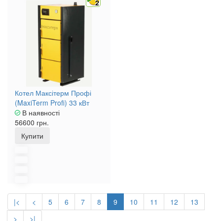
2
Котел Максітерм Профі
(MaxiTerm Profi) 33 кВт
В наявності
56600 грн.
Купити
|<
<
5
6
7
8
9
10
11
12
13
>
>|