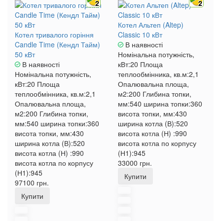
2
2
Котел Альтеп (Altep)
Котел тривалого горіння
Classic 10 кВт
Candle Time (Кендл Тайм)
В наявності
50 кВт
Номінальна потужність,
В наявності
кВт:
20
Площа
Номінальна потужність,
теплообмінника, кв.м:
2,1
кВт:
20
Площа
Опалювальна площа,
теплообмінника, кв.м:
2,1
м2:
200
Глибина топки,
Опалювальна площа,
мм:
540
ширина топки:
360
м2:
200
Глибина топки,
висота топки, мм:
430
мм:
540
ширина топки:
360
ширина котла (В):
520
висота топки, мм:
430
висота котла (Н) :
990
ширина котла (В):
520
висота котла по корпусу
висота котла (Н) :
990
(Н1):
945
висота котла по корпусу
33000 грн.
(Н1):
945
Купити
97100 грн.
Купити