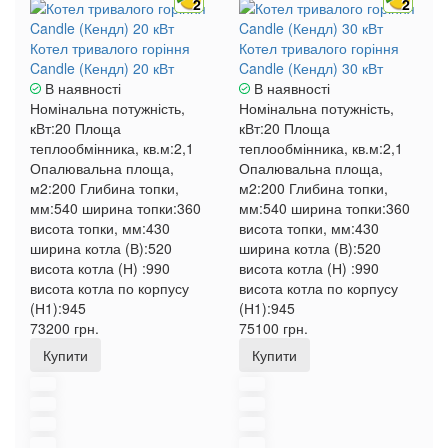
2
2
Котел тривалого горіння
Котел тривалого горіння
Candle (Кендл) 20 кВт
Candle (Кендл) 30 кВт
В наявності
В наявності
Номінальна потужність,
Номінальна потужність,
кВт:
20
Площа
кВт:
20
Площа
теплообмінника, кв.м:
2,1
теплообмінника, кв.м:
2,1
Опалювальна площа,
Опалювальна площа,
м2:
200
Глибина топки,
м2:
200
Глибина топки,
мм:
540
ширина топки:
360
мм:
540
ширина топки:
360
висота топки, мм:
430
висота топки, мм:
430
ширина котла (В):
520
ширина котла (В):
520
висота котла (Н) :
990
висота котла (Н) :
990
висота котла по корпусу
висота котла по корпусу
(Н1):
945
(Н1):
945
73200 грн.
75100 грн.
Купити
Купити