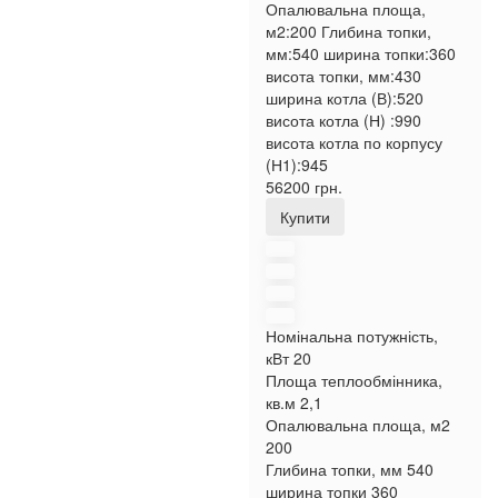
Опалювальна площа,
м2:
200
Глибина топки,
мм:
540
ширина топки:
360
висота топки, мм:
430
ширина котла (В):
520
висота котла (Н) :
990
висота котла по корпусу
(Н1):
945
56200 грн.
Купити
Номінальна потужність,
кВт
20
Площа теплообмінника,
кв.м
2,1
Опалювальна площа, м2
200
Глибина топки, мм
540
ширина топки
360