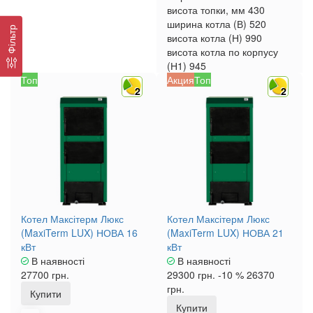
висота топки, мм
430
ширина котла (В)
520
Фільтр
висота котла (Н)
990
висота котла по корпусу
(Н1)
945
Топ
Акция
Топ
2
2
Котел Максітерм Люкс
Котел Максітерм Люкс
(MaxiTerm LUX) НОВА 16
(MaxiTerm LUX) НОВА 21
кВт
кВт
В наявності
В наявності
27700 грн.
29300 грн.
-10 %
26370
грн.
Купити
Купити