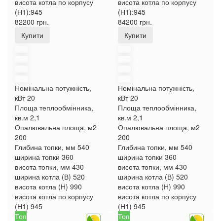
висота котла по корпусу
висота котла по корпусу
(Н1):
945
(Н1):
945
82200 грн.
84200 грн.
Купити
Купити
Номінальна потужність,
Номінальна потужність,
кВт
20
кВт
20
Площа теплообмінника,
Площа теплообмінника,
кв.м
2,1
кв.м
2,1
Опалювальна площа, м2
Опалювальна площа, м2
200
200
Глибина топки, мм
540
Глибина топки, мм
540
ширина топки
360
ширина топки
360
висота топки, мм
430
висота топки, мм
430
ширина котла (В)
520
ширина котла (В)
520
висота котла (Н)
990
висота котла (Н)
990
висота котла по корпусу
висота котла по корпусу
(Н1)
945
(Н1)
945
Топ
Топ