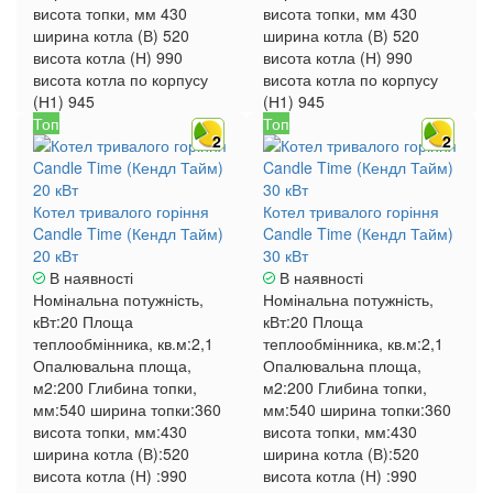
висота топки, мм
430
висота топки, мм
430
ширина котла (В)
520
ширина котла (В)
520
висота котла (Н)
990
висота котла (Н)
990
висота котла по корпусу
висота котла по корпусу
(Н1)
945
(Н1)
945
Топ
Топ
2
2
Котел тривалого горіння
Котел тривалого горіння
Candle Time (Кендл Тайм)
Candle Time (Кендл Тайм)
20 кВт
30 кВт
В наявності
В наявності
Номінальна потужність,
Номінальна потужність,
кВт:
20
Площа
кВт:
20
Площа
теплообмінника, кв.м:
2,1
теплообмінника, кв.м:
2,1
Опалювальна площа,
Опалювальна площа,
м2:
200
Глибина топки,
м2:
200
Глибина топки,
мм:
540
ширина топки:
360
мм:
540
ширина топки:
360
висота топки, мм:
430
висота топки, мм:
430
ширина котла (В):
520
ширина котла (В):
520
висота котла (Н) :
990
висота котла (Н) :
990