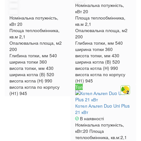
Номінальна потужність,
кВт
20
Номінальна потужність,
Площа теплообмінника,
кВт
20
кв.м
2,1
Площа теплообмінника,
Опалювальна площа, м2
кв.м
2,1
200
Опалювальна площа, м2
Глибина топки, мм
540
200
ширина топки
360
Глибина топки, мм
540
висота топки, мм
430
ширина топки
360
ширина котла (В)
520
висота топки, мм
430
висота котла (Н)
990
ширина котла (В)
520
висота котла по корпусу
висота котла (Н)
990
(Н1)
945
висота котла по корпусу
Топ
2
(Н1)
945
Котел Альтеп Duo Uni Plus
21 кВт
В наявності
Номінальна потужність,
кВт:
20
Площа
теплообмінника, кв.м:
2,1