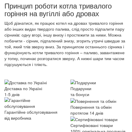
Принцип роботи котла тривалого
горіння на вугіллі або дровах
Щоб дізнатися, як працює котел на дровах тривалого горіння
або інших видах твердого палива, слід просто підпалити пару
сірників: одну вгорі, іншу внизу і простежити за ними. Можна
побачити - сірник, підпалений знизу, згорить утричі швидше за
той, який тлів зверху вниз. За принципом останнього сірника і
функціонують котли тривалого горіння – паливо, завантажене
у топку, починає розгоратися зверху. А нижні шари тим часом
підсушуються і тліють.
Доставка по Україні
Подарунки
1-5 днів
та бонуси
Повернення та обмін
Гарантійне обслуговування
протягом 14 днів
від виробника
Сертифіковані товари
100% оригінальна продукція