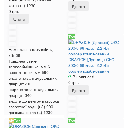
котла (L):
1230
Купити
0 грн.
Купити
Топ
Номінальна потужність,
кВт
38
DRAZICE (Дражиці) OKC
Товщина стінки
200/0,68 кв.м., 2,2 кВт
теплообмінника, мм
6
бойлер комбінований
висота топки, мм
590
В наявності
висота завантажувальних
0 грн.
дверцят
210
ширина завантажувальних
Купити
дверцят
340
висота до центру патрубка
зворотної води (н3)
200
довжина котла (L)
1230
Хіт
Топ
Топ