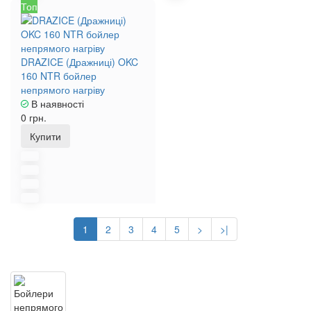
Топ
DRAZICE (Дражниці) OKC
160 NTR бойлер
непрямого нагріву
В наявності
0 грн.
Купити
1
2
3
4
5
>
>|