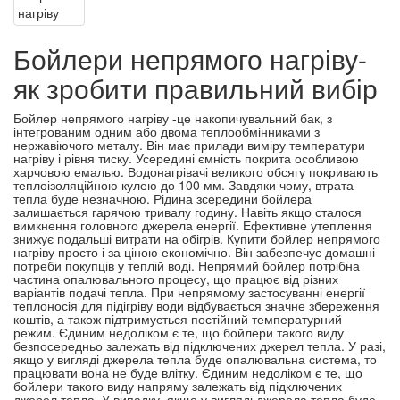
Бойлери непрямого нагріву-
як зробити правильний вибір
Бойлер непрямого нагріву -це накопичувальний бак, з
інтегрованим одним або двома теплообмінниками з
нержавіючого металу. Він має прилади виміру температури
нагріву і рівня тиску. Усередині ємність покрита особливою
харчовою емалью. Водонагрівачі великого обсягу покривають
теплоізоляційною кулею до 100 мм. Завдяки чому, втрата
тепла буде незначною. Рідина зсередини бойлера
залишається гарячою тривалу годину. Навіть якщо сталося
вимкнення головного джерела енергії. Ефективне утеплення
знижує подальші витрати на обігрів. Купити бойлер непрямого
нагріву просто і за ціною економічно. Він забезпечує домашні
потреби покупців у теплій воді. Непрямий бойлер потрібна
частина опалювального процесу, що працює від різних
варіантів подачі тепла. При непрямому застосуванні енергії
теплоносія для підігріву води відбувається значне збереження
коштів, а також підтримується постійний температурний
режим. Єдиним недоліком є ​​те, що бойлери такого виду
безпосередньо залежать від підключених джерел тепла. У разі,
якщо у вигляді джерела тепла буде опалювальна система, то
працювати вона не буде влітку. Єдиним недоліком є ​​те, що
бойлери такого виду напряму залежать від підключених
джерел тепла. У випадку, якщо у вигляді джерела тепла буде