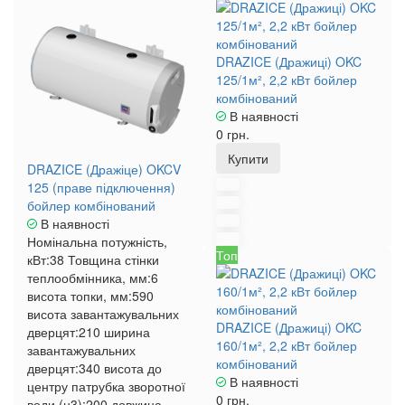
DRAZICE (Дражиці) OKC
125/1м², 2,2 кВт бойлер
комбінований
В наявності
0 грн.
Купити
DRAZICE (Дражіце) OKCV
125 (праве підключення)
бойлер комбінований
В наявності
Номінальна потужність,
Топ
кВт:
38
Товщина стінки
теплообмінника, мм:
6
висота топки, мм:
590
висота завантажувальних
DRAZICE (Дражиці) OKC
дверцят:
210
ширина
160/1м², 2,2 кВт бойлер
завантажувальних
комбінований
дверцят:
340
висота до
В наявності
центру патрубка зворотної
0 грн.
води (н3):
200
довжина