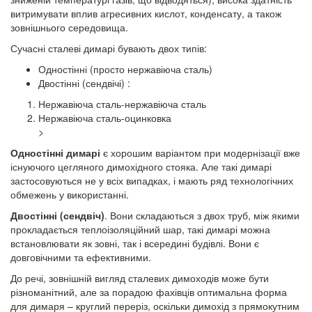
витримувати вплив агресивних кислот, конденсату, а також
зовнішнього середовища.
Сучасні сталеві димарі бувають двох типів:
Одностінні (просто нержавіюча сталь)
Двостінні (сендвічі) :
Нержавіюча сталь-нержавіюча сталь
Нержавіюча сталь-оцинковка
>
Одностінні димарі
є хорошим варіантом при модернізації вже
існуючого цегляного димохідного стояка. Але такі димарі
застосовуються не у всіх випадках, і мають ряд технологічних
обмежень у використанні.
Двостінні (сендвіч)
. Вони складаються з двох труб, між якими
прокладається теплоізоляційний шар, такі димарі можна
встановлювати як зовні, так і всередині будівлі. Вони є
довговічними та ефективними.
До речі, зовнішній вигляд сталевих димоходів може бути
різноманітний, але за порадою фахівців оптимальна форма
для димаря – круглий переріз, оскільки димохід з прямокутним