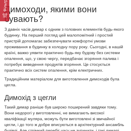
Фільтр
Димоходи, якими вони
бувають?
З давніх часів димар є одним з головних елементів будь-якого
будинку. На перший погляд цей малопомітний і простий
пристрій допомагає забезпечувати комфортні умови
проживання в будинку в холодну пору року. Сьогодні, в нашій
країні, важко уявити практично будь-яку будову без системи
опалення, що, у свою чергу, передбачає згоряння палива і
потребує виведення продуктів згоряння. Це стосується
практично всіх систем опалення, крім електричних.
Традиційним матеріалом для виготовлення димоходів була
цегла.
Димохід з цегли
Такий димар раніше був широко поширений завдяки тому.
Вони недорогі у виготовленні, не вимагають високої
кваліфікації муляра, можуть бути виготовлені зі звичайної
цегли, і до того ж добре вписуються в архітектурний ансамбль
будівлі. Але стрімкий перебіг часу не зупинити, і такі димарі