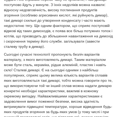
поступово йдуть у минуле. З їхніх недоліків можна назвати:
відносну недовговічність, високу поглинання продуктів
згоряння (особливо агресивних кислот, які руйнують димар),
такі димарі схильні до утворення конденсату і часто мають
недостатню тягу. Ще одним фактором, що сприяє поступовій
відмові від таких димоходів, є поява все більш потужних топок і
котлів, що призводить до збільшення навантаження на димохід
і скорочення терміну його служби. загільзувати (завести
сталеву трубу в димар).
Сьогодні сучасні технології пропонують безліч варіантів
матеріалу, з якого виготовляють димарі. Таким матеріалом
може бути сталь, кераміка, рідше алюміній, пластик і навіть
скло! Сталеві димарі. Є на сьогодні одними з найбільш
популярних, сприяє цьому велика кількість варіантів сплавів
яких виготовляються такі димарі, тобто можна говорити про те,
що використовуючи той чи інший сплав можна надати димарю
конкретні необхідні характеристики, важливі в кожному
окремому випадку. Найважливішими характеристиками є
задоволення вимог пожежної безпеки, висока здатність
витримувати підвищені температури, хороше відведення будь-
яких продуктів згоряння за будь-яких умов (у тому числі і при
зниженій температурі газів, що відводяться), висока здатність