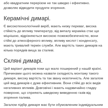
або квадратним перерізом не так швидко і ефективно.
дозволяє відводити продукти згоряння.
Керамічні димарі.
Є високотехнологічний виріб, мають низку переваг, висока
стійкість до впливу температур, від випалу кераміка стає ще
міцнішою, відрізняються високою пожежобезпечністю, вони
стійкі до атмосферного впливу, впливу кислот і конденсату,
мають тривалий термін служби. Але вартість таких димарів на
кілька порядків вища за сталеві.
Скляні димарі.
Цей варіант димарів поки що мало поширений у нашій країні.
Причинами цього можна назвати складність монтажу такого
димаря, високу вартість та так звану екзотичність. Але загалом
цей вид димарів є дуже ефективним. Вони стійкі до всіх видів
негативних впливів. Довговічні і мають надзвичайно гладку
поверхню, що сприяють швидкому виведенню газів від
згоряння палива.
Загалом підбір димаря має бути обумовленим індивідуальним