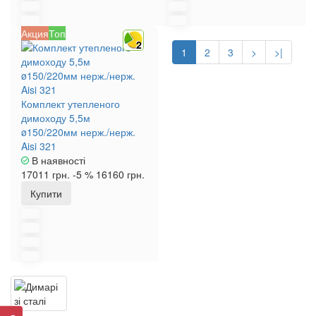
Акция
Топ
2
1
2
3
>
>|
Комплект утепленого
димоходу 5,5м
ø150/220мм нерж./нерж.
Aisi 321
В наявності
17011 грн.
-5 %
16160 грн.
Купити