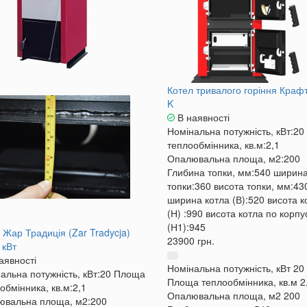
Котел тривалого горіння Крафт 
K
В наявності
Номінальна потужність, кВт:
20
теплообмінника, кв.м:
2,1
Опалювальна площа, м2:
200
Глибина топки, мм:
540
ширин
топки:
360
висота топки, мм:
43
ширина котла (В):
520
висота к
(Н) :
990
висота котла по корпу
(Н1):
945
 Жар Традиція (Zar Tradycja)
23900 грн.
 кВт
аявності
Номінальна потужність, кВт
20
альна потужність, кВт:
20
Площа
Площа теплообмінника, кв.м
2
обмінника, кв.м:
2,1
Опалювальна площа, м2
200
ювальна площа, м2:
200