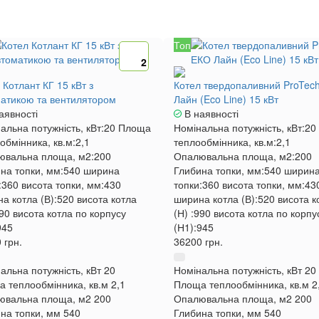
Топ
2
 Котлант КГ 15 кВт з
Котел твердопаливний ProTec
атикою та вентилятором
Лайн (Eco Line) 15 кВт
аявності
В наявності
альна потужність, кВт:
20
Площа
Номінальна потужність, кВт:
20
обмінника, кв.м:
2,1
теплообмінника, кв.м:
2,1
ювальна площа, м2:
200
Опалювальна площа, м2:
200
на топки, мм:
540
ширина
Глибина топки, мм:
540
ширин
:
360
висота топки, мм:
430
топки:
360
висота топки, мм:
43
а котла (В):
520
висота котла
ширина котла (В):
520
висота к
90
висота котла по корпусу
(Н) :
990
висота котла по корпу
945
(Н1):
945
 грн.
36200 грн.
альна потужність, кВт
20
Номінальна потужність, кВт
20
 теплообмінника, кв.м
2,1
Площа теплообмінника, кв.м
2
ювальна площа, м2
200
Опалювальна площа, м2
200
на топки, мм
540
Глибина топки, мм
540