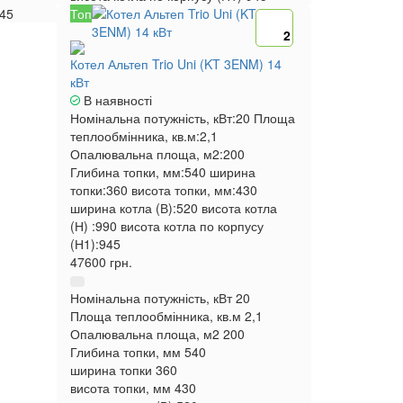
45
Топ
2
Котел Альтеп Trio Uni (KT 3ENM) 14
кВт
В наявності
Номінальна потужність, кВт:
20
Площа
теплообмінника, кв.м:
2,1
Опалювальна площа, м2:
200
Глибина топки, мм:
540
ширина
топки:
360
висота топки, мм:
430
ширина котла (В):
520
висота котла
(Н) :
990
висота котла по корпусу
(Н1):
945
47600 грн.
Номінальна потужність, кВт
20
Площа теплообмінника, кв.м
2,1
Опалювальна площа, м2
200
Глибина топки, мм
540
ширина топки
360
висота топки, мм
430