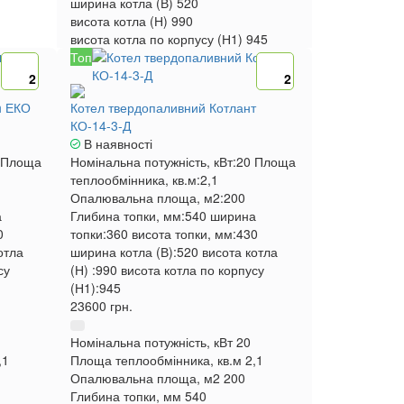
ширина котла (В)
520
висота котла (Н)
990
висота котла по корпусу (Н1)
945
Топ
2
2
h ЕКО
Котел твердопаливний Котлант
КО-14-3-Д
В наявності
Площа
Номінальна потужність, кВт:
20
Площа
теплообмінника, кв.м:
2,1
Опалювальна площа, м2:
200
а
Глибина топки, мм:
540
ширина
0
топки:
360
висота топки, мм:
430
отла
ширина котла (В):
520
висота котла
су
(Н) :
990
висота котла по корпусу
(Н1):
945
23600 грн.
Номінальна потужність, кВт
20
,1
Площа теплообмінника, кв.м
2,1
Опалювальна площа, м2
200
Глибина топки, мм
540