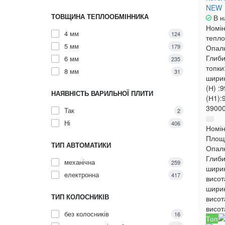
NEW
ТОВЩИНА ТЕПЛООБМІННИКА
В н
Номін
4 мм
124
тепло
5 мм
179
Опал
Глиби
6 мм
235
топки
8 мм
31
ширин
(Н) :
9
НАЯВНІСТЬ ВАРИЛЬНОЇ ПЛИТИ
(Н1):
39000
Так
2
Ні
406
Номін
Площа
ТИП АВТОМАТИКИ
Опал
Глиби
механічна
259
ширин
електронна
417
висот
ширин
ТИП КОЛОСНИКІВ
висот
висот
без колосників
16
Топ