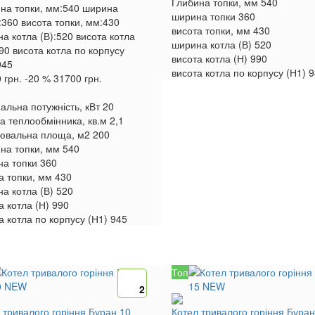
Глибина топки, мм
540
на топки, мм:
540
ширина
ширина топки
360
:
360
висота топки, мм:
430
висота топки, мм
430
а котла (В):
520
висота котла
ширина котла (В)
520
90
висота котла по корпусу
висота котла (Н)
990
945
висота котла по корпусу (Н1)
9
 грн.
-20 %
31700 грн.
альна потужність, кВт
20
 теплообмінника, кв.м
2,1
ювальна площа, м2
200
на топки, мм
540
а топки
360
а топки, мм
430
а котла (В)
520
а котла (Н)
990
а котла по корпусу (Н1)
945
Топ
2
 тривалого горіння Буран 10
Котел тривалого горіння Буран