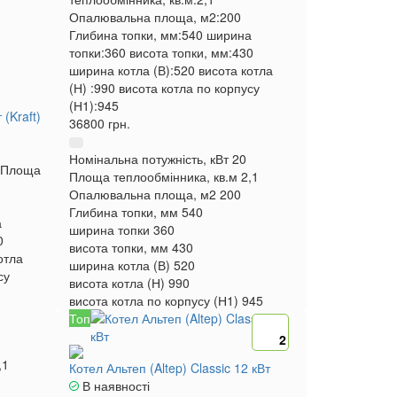
Опалювальна площа, м2:
200
Глибина топки, мм:
540
ширина
топки:
360
висота топки, мм:
430
ширина котла (В):
520
висота котла
(Н) :
990
висота котла по корпусу
(Н1):
945
(Kraft)
36800 грн.
Номінальна потужність, кВт
20
Площа
Площа теплообмінника, кв.м
2,1
Опалювальна площа, м2
200
Глибина топки, мм
540
а
ширина топки
360
0
висота топки, мм
430
отла
ширина котла (В)
520
су
висота котла (Н)
990
висота котла по корпусу (Н1)
945
Топ
2
,1
Котел Альтеп (Altep) Classic 12 кВт
В наявності