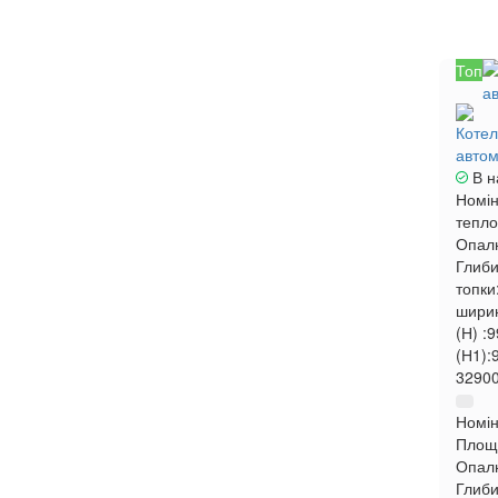
Топ
Котел
автом
В н
Номін
тепло
Опал
Глиби
топки
ширин
(Н) :
9
(Н1):
32900
Номін
Площа
Опал
Глиби