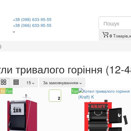
+38 (098) 633-95-55
+38 (066) 633-95-55
0
Tоварів,
)
ли тривалого горіння (12-4
15
За замовчуванням
я
Хіт
Топ
Топ
2