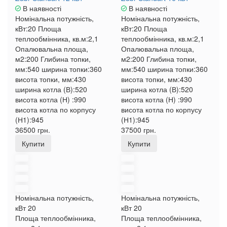
В наявності
В наявності
Номінальна потужність,
Номінальна потужність,
кВт:
20
Площа
кВт:
20
Площа
теплообмінника, кв.м:
2,1
теплообмінника, кв.м:
2,1
Опалювальна площа,
Опалювальна площа,
м2:
200
Глибина топки,
м2:
200
Глибина топки,
мм:
540
ширина топки:
360
мм:
540
ширина топки:
360
висота топки, мм:
430
висота топки, мм:
430
ширина котла (В):
520
ширина котла (В):
520
висота котла (Н) :
990
висота котла (Н) :
990
висота котла по корпусу
висота котла по корпусу
(Н1):
945
(Н1):
945
36500 грн.
37500 грн.
Купити
Купити
Номінальна потужність,
Номінальна потужність,
кВт
20
кВт
20
Площа теплообмінника,
Площа теплообмінника,