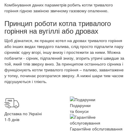
Комбінування даних параметрів робить котли тривалого
горіння гідною заміною звичному газовому опаленню.
Принцип роботи котла тривалого
горіння на вугіллі або дровах
Щоб дізнатися, як працює котел на дровах тривалого горіння
або інших видах твердого палива, слід просто підпалити пару
сірників: одну вгорі, іншу внизу і простежити за ними. Можна
побачити - сірник, підпалений знизу, згорить утричі швидше за
той, який тлів зверху вниз. За принципом останнього сірника і
функціонують котли тривалого горіння – паливо, завантажене
у топку, починає розгоратися зверху. А нижні шари тим часом
підсушуються і тліють.
Подарунки
та бонуси
Доставка по Україні
1-5 днів
Гарантійне обслуговування