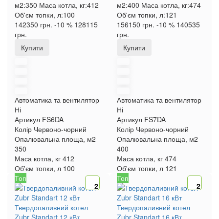
м2:
350
Маса котла, кг:
412
м2:
400
Маса котла, кг:
474
Об'єм топки, л:
100
Об'єм топки, л:
121
142350 грн.
-10 %
128115
156150 грн.
-10 %
140535
грн.
грн.
Купити
Купити
Автоматика та вентилятор
Автоматика та вентилятор
Ні
Ні
Артикул
FS6DA
Артикул
FS7DA
Колір
Червоно-чорний
Колір
Червоно-чорний
Опалювальна площа, м2
Опалювальна площа, м2
350
400
Маса котла, кг
412
Маса котла, кг
474
Об'єм топки, л
100
Об'єм топки, л
121
Топ
Топ
2
2
Твердопаливний котел
Твердопаливний котел
Zubr Standart 12 кВт
Zubr Standart 16 кВт