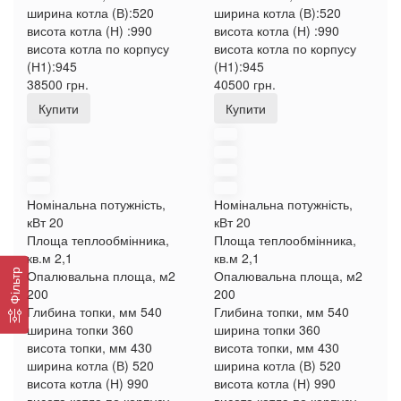
ширина котла (В):
520
ширина котла (В):
520
висота котла (Н) :
990
висота котла (Н) :
990
висота котла по корпусу
висота котла по корпусу
(Н1):
945
(Н1):
945
38500 грн.
40500 грн.
Купити
Купити
Номінальна потужність,
Номінальна потужність,
кВт
20
кВт
20
Площа теплообмінника,
Площа теплообмінника,
кв.м
2,1
кв.м
2,1
Фільтр
Опалювальна площа, м2
Опалювальна площа, м2
200
200
Глибина топки, мм
540
Глибина топки, мм
540
ширина топки
360
ширина топки
360
висота топки, мм
430
висота топки, мм
430
ширина котла (В)
520
ширина котла (В)
520
висота котла (Н)
990
висота котла (Н)
990