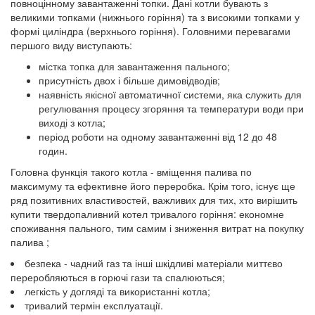
повноцінному завантаженні топки. Дані котли бувають з
великими топками (нижнього горіння) та з високими топками у
формі циліндра (верхнього горіння). Головними перевагами
першого виду виступають:
містка топка для завантаження пального;
присутність двох і більше димовідводів;
наявність якісної автоматичної системи, яка служить для
регулювання процесу згоряння та температури води при
виході з котла;
період роботи на одному завантаженні від 12 до 48
годин.
Головна функція такого котла - вміщення палива по
максимуму та ефективне його переробка. Крім того, існує ще
ряд позитивних властивостей, важливих для тих, хто вирішить
купити твердопаливний котел тривалого горіння: економне
споживання пального, тим самим і зниження витрат на покупку
палива ;
безпека - чадний газ та інші шкідливі матеріали миттєво
переробляються в горючі гази та спалюються;
легкість у догляді та використанні котла;
тривалий термін експлуатації.