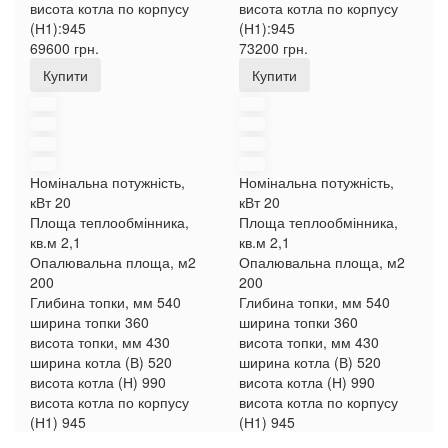
висота котла по корпусу
висота котла по корпусу
(Н1):
945
(Н1):
945
69600 грн.
73200 грн.
Купити
Купити
Номінальна потужність,
Номінальна потужність,
кВт
20
кВт
20
Площа теплообмінника,
Площа теплообмінника,
кв.м
2,1
кв.м
2,1
Опалювальна площа, м2
Опалювальна площа, м2
200
200
Глибина топки, мм
540
Глибина топки, мм
540
ширина топки
360
ширина топки
360
висота топки, мм
430
висота топки, мм
430
ширина котла (В)
520
ширина котла (В)
520
висота котла (Н)
990
висота котла (Н)
990
висота котла по корпусу
висота котла по корпусу
(Н1)
945
(Н1)
945