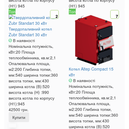
висота котла по корпусу
висота котла по корпусу
(Н1)
945
(Н1)
945
Топ
Топ
2
7
Твердопаливний котел
Zubr Standart 30 кВт
В наявності
Номінальна потужність,
кВт:
20
Площа
теплообмінника, кв.м:
2,1
Опалювальна площа,
Котел Altep Compact 15
м2:
200
Глибина топки,
кВт
мм:
540
ширина топки:
360
В наявності
висота топки, мм:
430
Номінальна потужність,
ширина котла (В):
520
кВт:
20
Площа
висота котла (Н) :
990
теплообмінника, кв.м:
2,1
висота котла по корпусу
Опалювальна площа,
(Н1):
945
м2:
200
Глибина топки,
42500 грн.
мм:
540
ширина топки:
360
Купити
висота топки, мм:
430
ширина котла (В):
520