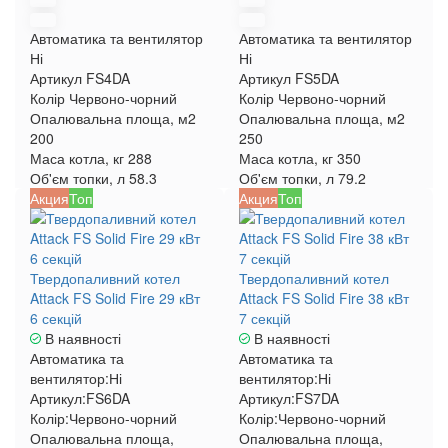
Автоматика та вентилятор
Автоматика та вентилятор
Ні
Ні
Артикул
FS4DA
Артикул
FS5DA
Колір
Червоно-чорний
Колір
Червоно-чорний
Опалювальна площа, м2
Опалювальна площа, м2
200
250
Маса котла, кг
288
Маса котла, кг
350
Об'єм топки, л
58.3
Об'єм топки, л
79.2
Акция
Топ
Акция
Топ
Твердопаливний котел
Твердопаливний котел
Attack FS Solid Fire 29 кВт
Attack FS Solid Fire 38 кВт
6 секцій
7 секцій
В наявності
В наявності
Автоматика та
Автоматика та
вентилятор:
Ні
вентилятор:
Ні
Артикул:
FS6DA
Артикул:
FS7DA
Колір:
Червоно-чорний
Колір:
Червоно-чорний
Опалювальна площа,
Опалювальна площа,