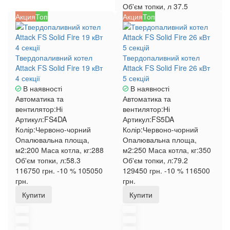
Об'єм топки, л
37.5
Акция
Топ
Акция
Топ
Твердопаливний котел
Твердопаливний котел
Attack FS Solid Fire 19 кВт
Attack FS Solid Fire 26 кВт
4 секції
5 секцій
В наявності
В наявності
Автоматика та
Автоматика та
вентилятор:
Ні
вентилятор:
Ні
Артикул:
FS4DA
Артикул:
FS5DA
Колір:
Червоно-чорний
Колір:
Червоно-чорний
Опалювальна площа,
Опалювальна площа,
м2:
200
Маса котла, кг:
288
м2:
250
Маса котла, кг:
350
Об'єм топки, л:
58.3
Об'єм топки, л:
79.2
116750 грн.
-10 %
105050
129450 грн.
-10 %
116500
грн.
грн.
Купити
Купити