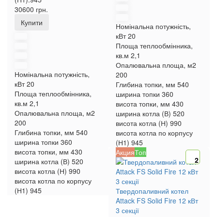
30600 грн.
Купити
Номінальна потужність,
кВт
20
Площа теплообмінника,
кв.м
2,1
Опалювальна площа, м2
Номінальна потужність,
200
кВт
20
Глибина топки, мм
540
Площа теплообмінника,
ширина топки
360
кв.м
2,1
висота топки, мм
430
Опалювальна площа, м2
ширина котла (В)
520
200
висота котла (Н)
990
Глибина топки, мм
540
висота котла по корпусу
ширина топки
360
(Н1)
945
висота топки, мм
430
Акция
Топ
2
ширина котла (В)
520
висота котла (Н)
990
висота котла по корпусу
(Н1)
945
Твердопаливний котел
Attack FS Solid Fire 12 кВт
3 секції