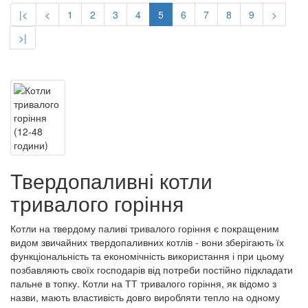
|<
<
1
2
3
4
5
6
7
8
9
>
>|
Твердопаливні котли
тривалого горіння
Котли на твердому паливі тривалого горіння є покращеним
видом звичайних твердопаливних котлів - вони зберігають їх
функціональність та економічність використання і при цьому
позбавляють своїх господарів від потреби постійно підкладати
пальне в топку. Котли на ТТ тривалого горіння, як відомо з
назви, мають властивість довго виробляти тепло на одному