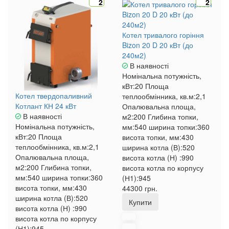
2
2
Котел тривалого горіння
Bizon 20 D 20 кВт (до
240м2)
В наявності
Номінальна потужність,
кВт:
20
Площа
Котел твердопаливний
теплообмінника, кв.м:
2,1
Котлант КН 24 кВт
Опалювальна площа,
В наявності
м2:
200
Глибина топки,
Номінальна потужність,
мм:
540
ширина топки:
360
кВт:
20
Площа
висота топки, мм:
430
теплообмінника, кв.м:
2,1
ширина котла (В):
520
Опалювальна площа,
висота котла (Н) :
990
м2:
200
Глибина топки,
висота котла по корпусу
мм:
540
ширина топки:
360
(Н1):
945
висота топки, мм:
430
44300 грн.
ширина котла (В):
520
Купити
висота котла (Н) :
990
висота котла по корпусу
(Н1):
945