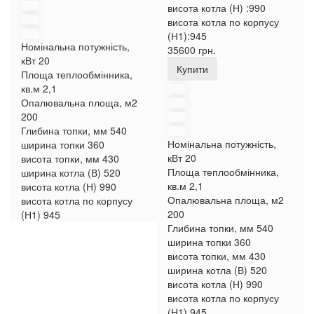
висота котла (Н) :
990
висота котла по корпусу
(Н1):
945
Номінальна потужність,
35600 грн.
кВт
20
Купити
Площа теплообмінника,
кв.м
2,1
Опалювальна площа, м2
200
Глибина топки, мм
540
Номінальна потужність,
ширина топки
360
кВт
20
висота топки, мм
430
Площа теплообмінника,
ширина котла (В)
520
кв.м
2,1
висота котла (Н)
990
Опалювальна площа, м2
висота котла по корпусу
200
(Н1)
945
Глибина топки, мм
540
ширина топки
360
висота топки, мм
430
ширина котла (В)
520
висота котла (Н)
990
висота котла по корпусу
(Н1)
945