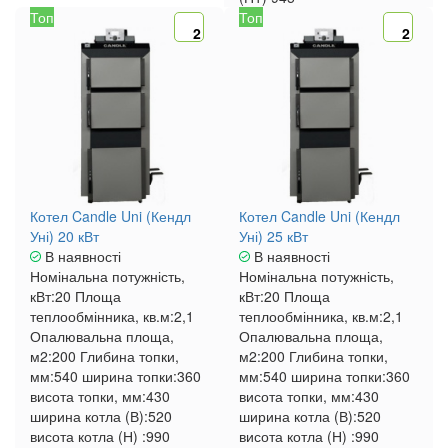
Топ
Топ
2
2
Котел Candle Uni (Кендл
Котел Candle Uni (Кендл
Уні) 20 кВт
Уні) 25 кВт
В наявності
В наявності
Номінальна потужність,
Номінальна потужність,
кВт:
20
Площа
кВт:
20
Площа
теплообмінника, кв.м:
2,1
теплообмінника, кв.м:
2,1
Опалювальна площа,
Опалювальна площа,
м2:
200
Глибина топки,
м2:
200
Глибина топки,
мм:
540
ширина топки:
360
мм:
540
ширина топки:
360
висота топки, мм:
430
висота топки, мм:
430
ширина котла (В):
520
ширина котла (В):
520
висота котла (Н) :
990
висота котла (Н) :
990