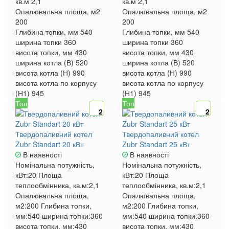
кв.м
2,1
кв.м
2,1
Опалювальна площа, м2
Опалювальна площа, м2
200
200
Глибина топки, мм
540
Глибина топки, мм
540
ширина топки
360
ширина топки
360
висота топки, мм
430
висота топки, мм
430
ширина котла (В)
520
ширина котла (В)
520
висота котла (Н)
990
висота котла (Н)
990
висота котла по корпусу
висота котла по корпусу
(Н1)
945
(Н1)
945
Топ
Топ
2
2
Твердопаливний котел
Твердопаливний котел
Zubr Standart 20 кВт
Zubr Standart 25 кВт
В наявності
В наявності
Номінальна потужність,
Номінальна потужність,
кВт:
20
Площа
кВт:
20
Площа
теплообмінника, кв.м:
2,1
теплообмінника, кв.м:
2,1
Опалювальна площа,
Опалювальна площа,
м2:
200
Глибина топки,
м2:
200
Глибина топки,
мм:
540
ширина топки:
360
мм:
540
ширина топки:
360
висота топки, мм:
430
висота топки, мм:
430