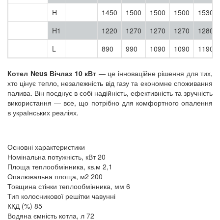
H
1450
1500
1500
1500
1530
H1
1220
1270
1270
1270
1280
L
890
990
1090
1090
1190
Котел Neus Вічлаз 10 кВт
— це інноваційне рішення для тих,
хто цінує тепло, незалежність від газу та економне споживання
палива. Він поєднує в собі надійність, ефективність та зручність
використання — все, що потрібно для комфортного опалення
в українських реаліях.
Основні характеристики
Номінальна потужність, кВт
20
Площа теплообмінника, кв.м
2,1
Опалювальна площа, м2
200
Товщина стінки теплообмінника, мм
6
Тип колосникової решітки
чавунні
ККД (%)
85
Водяна ємність котла, л
72