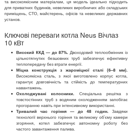
та високоякісним матеріалам, ця модель ідеально підходить
для приватних будинків, невеликих виробничих або складських
приміщень, СТО, майстерень, офісів та невеликих державних
установ.
Ключові переваги котла Neus Вічлаз
10 кВт
Високий ККД — до 87%.
Двоходовий теплообмінник із
цільнотягнутих безшовних труб забезпечує ефективну
теплопередачу без втрати енергії.
Міцна конструкція з жароміцної сталі (6–8 мм).
Високоякісна сталь, з якої виготовлено корпус котла,
гарантує довговічність та стійкість до температурних
навантажень.
Охолоджувані колосники.
Спеціальна решітка з
товстостінних труб з водяним охолодженням запобігає
прогоранню навіть при інтенсивному використанні.
Тривалий час горіння — до 48 годин.
Завдяки
технології верхнього горіння та великому об’єму камери
згоряння, котел забезпечує автономну роботу без
частого завантаження палива.