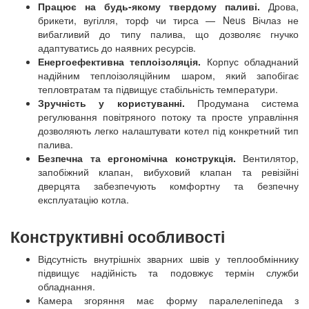
Працює на будь-якому твердому паливі.
Дрова,
брикети, вугілля, торф чи тирса — Neus Вічлаз не
вибагливий до типу палива, що дозволяє гнучко
адаптуватись до наявних ресурсів.
Енергоефективна теплоізоляція.
Корпус обладнаний
надійним теплоізоляційним шаром, який запобігає
тепловтратам та підвищує стабільність температури.
Зручність у користуванні.
Продумана система
регулювання повітряного потоку та просте управління
дозволяють легко налаштувати котел під конкретний тип
палива.
Безпечна та ергономічна конструкція.
Вентилятор,
запобіжний клапан, вибуховий клапан та ревізійні
дверцята забезпечують комфортну та безпечну
експлуатацію котла.
Конструктивні особливості
Відсутність внутрішніх зварних швів у теплообміннику
підвищує надійність та подовжує термін служби
обладнання.
Камера згоряння має форму паралелепіпеда з