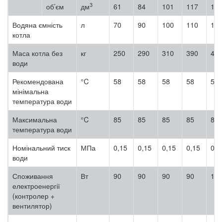
3
об’єм
дм
61
84
101
117
13
Водяна ємність
л
70
90
100
110
12
котла
Маса котла без
кг
250
290
310
390
43
води
Рекомендована
°C
58
58
58
58
58
мінімальна
температура води
Максимальна
°C
85
85
85
85
85
температура води
Номінальний тиск
МПа
0,15
0,15
0,15
0,15
0,1
води
Споживання
Вт
90
90
90
90
11
електроенергії
(контролер +
вентилятор)