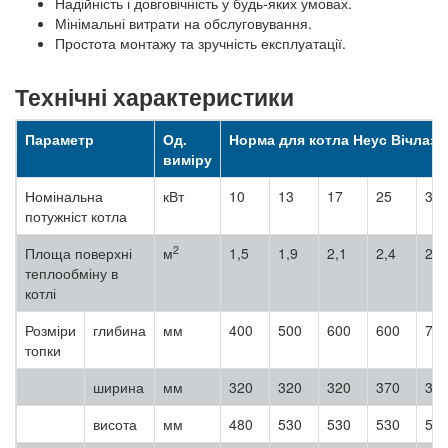
Надійність і довговічність у будь-яких умовах.
Мінімальні витрати на обслуговування.
Простота монтажу та зручність експлуатації.
Технічні характеристики
Параметр
Од.
Норма для котла Неус Вічлаз
виміру
Номінальна
кВт
10
13
17
25
31
потужніст котла
2
Площа поверхні
м
1,5
1,9
2,1
2,4
2,9
теплообміну в
котлі
Розміри
глибина
мм
400
500
600
600
70
топки
ширина
мм
320
320
320
370
37
висота
мм
480
530
530
530
53