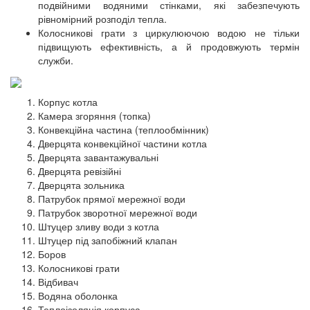
подвійними водяними стінками, які забезпечують
рівномірний розподіл тепла.
Колосникові грати з циркулюючою водою не тільки
підвищують ефективність, а й продовжують термін
служби.
Корпус котла
Камера згоряння (топка)
Конвекційна частина (теплообмінник)
Дверцята конвекційної частини котла
Дверцята завантажувальні
Дверцята ревізійні
Дверцята зольника
Патрубок прямої мережної води
Патрубок зворотної мережної води
Штуцер зливу води з котла
Штуцер під запобіжний клапан
Боров
Колосникові грати
Відбивач
Водяна оболонка
Теплоізоляція корпуса