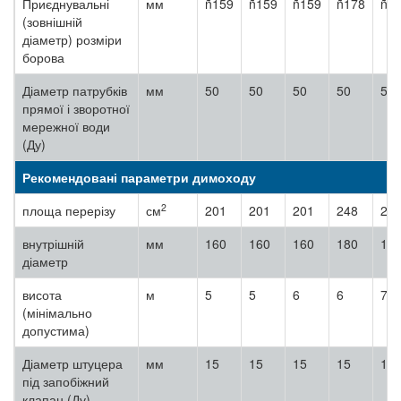
Приєднувальні
мм
ñ159
ñ159
ñ159
ñ178
ñ1
(зовнішній
діаметр) розміри
борова
Діаметр патрубків
мм
50
50
50
50
50
прямої і зворотної
мережної води
(Ду)
Рекомендовані параметри димоходу
2
площа перерізу
см
201
201
201
248
24
внутрішній
мм
160
160
160
180
18
діаметр
висота
м
5
5
6
6
7
(мінімально
допустима)
Діаметр штуцера
мм
15
15
15
15
15
під запобіжний
клапан (Ду)