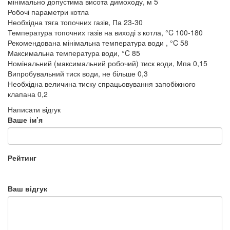
мінімально допустима висота димоходу, м
5
Робочі параметри котла
Необхідна тяга топочних газів, Па
23-30
Температура топочних газів на виході з котла, °C
100-180
Рекомендована мінімальна температура води , °C
58
Максимальна температура води, °C
85
Номінальний (максимальний робочий) тиск води, Мпа
0,15
Випробувальний тиск води, не більше
0,3
Необхідна величина тиску спрацьовування запобіжного
клапана
0,2
Написати відгук
Ваше ім’я
Рейтинг
Ваш відгук