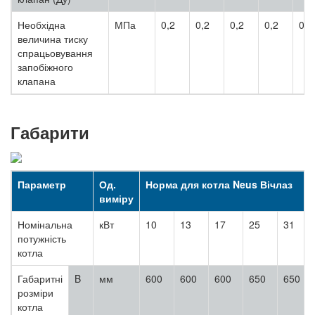
Необхідна
МПа
0,2
0,2
0,2
0,2
0,2
величина тиску
спрацьовування
запобіжного
клапана
Габарити
Параметр
Од.
Норма для котла Neus Вічлаз
виміру
Номінальна
кВт
10
13
17
25
31
потужність
котла
Габаритні
B
мм
600
600
600
650
650
розміри
котла