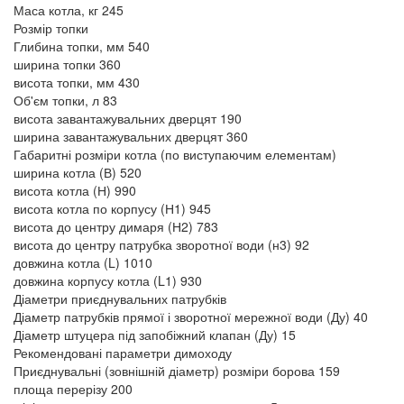
Маса котла, кг
245
Розмір топки
Глибина топки, мм
540
ширина топки
360
висота топки, мм
430
Об'єм топки, л
83
висота завантажувальних дверцят
190
ширина завантажувальних дверцят
360
Габаритні розміри котла (по виступаючим елементам)
ширина котла (В)
520
висота котла (Н)
990
висота котла по корпусу (Н1)
945
висота до центру димаря (Н2)
783
висота до центру патрубка зворотної води (н3)
92
довжина котла (L)
1010
довжина корпусу котла (L1)
930
Діаметри приєднувальних патрубків
Діаметр патрубків прямої і зворотної мережної води (Ду)
40
Діаметр штуцера під запобіжний клапан (Ду)
15
Рекомендовані параметри димоходу
Приєднувальні (зовнішній діаметр) розміри борова
159
площа перерізу
200