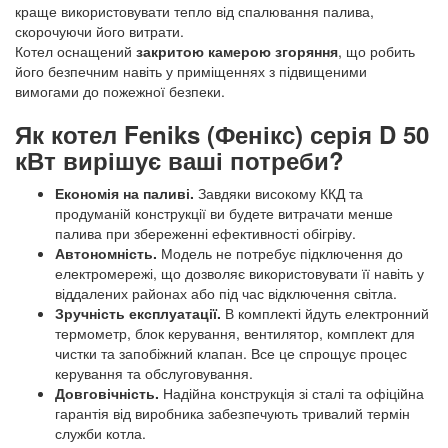
краще використовувати тепло від спалювання палива,
скорочуючи його витрати.
Котел оснащений
закритою камерою згоряння
, що робить
його безпечним навіть у приміщеннях з підвищеними
вимогами до пожежної безпеки.
Як котел Feniks (Фенікс) серія D 50
кВт вирішує ваші потреби?
Економія на паливі.
Завдяки високому ККД та
продуманій конструкції ви будете витрачати менше
палива при збереженні ефективності обігріву.
Автономність.
Модель не потребує підключення до
електромережі, що дозволяє використовувати її навіть у
віддалених районах або під час відключення світла.
Зручність експлуатації.
В комплекті йдуть електронний
термометр, блок керування, вентилятор, комплект для
чистки та запобіжний клапан. Все це спрощує процес
керування та обслуговування.
Довговічність.
Надійна конструкція зі сталі та офіційна
гарантія від виробника забезпечують тривалий термін
служби котла.