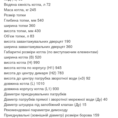
Водяна ємність котла, л
72
Маса котла, кг
245
Розмір топки
Глибина топки, мм
540
ширина топки
360
висота топки, мм
430
Об'єм топки, л
83
висота завантажувальних дверцят
190
ширина завантажувальних дверцят
360
Габаритні розміри котла (по виступаючим елементам)
ширина котла (В)
520
висота котла (Н)
990
висота котла по корпусу (Н1)
945
висота до центру димаря (Н2)
783
висота до центру патрубка зворотної води (н3)
92
довжина котла (L)
1010
довжина корпусу котла (L1)
930
Діаметри приєднувальних патрубків
Діаметр патрубків прямої і зворотної мережної води (Ду)
40
Діаметр штуцера під запобіжний клапан (Ду)
15
Рекомендовані параметри димоходу
Приєднувальні (зовнішній діаметр) розміри борова
159