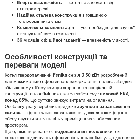
Енергонезалежність
— котел не залежить від
електромережі.
Надійна сталева конструкція
з товщиною
теплообмінника 6 мм.
Комплексна комплектація
— усе необхідне для зручної
експлуатації вже в комплекті.
36 місяців офіційної гарантії
— впевненість у якості.
Особливості конструкції та
переваги моделі
Котел твердопаливний
Feniks серія D 50 кВт
розроблений
для максимально ефективного використання палива. Завдяки
збільшеному об’єму камери згоряння та спеціальній
конструкції теплообмінника, котел забезпечує
високий ККД —
понад 85%
, що суттєво знижує витрати на опалення.
Особливу увагу виробник приділив
зручності завантаження
палива
— фронтальне завантаження дозволяє комфортно
обслуговувати котел навіть у приміщеннях з обмеженим
простором.
Ще однією перевагою є
водонаповнені колосники
, які
додатково підвищують ефективність теплообміну. Це дозволяє