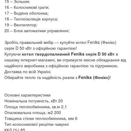
15 – Зольник
16 – Колосникові грати;
17 – Водяна оболонка;
18 – Теплоізоляція корпуса;
19 – Вентилятор;
20 – Блок автоматики управління;
Зробіть правильний вибір — купуйте котел Feniks (Фенікс)
серія D 50 кВт з офіційною гарантією!
Купуючи
котел твердопаливний Feniks серія D 50 кВт
в
нашому інтернет-магазині, ви отримуєте якісне обладнання від
надійного виробника з офіційною гарантією та підтримкою.
Доставка по всій Україні.
Обирайте тепло та надійність разом з
Feniks (Фенікс)
!
Основні характеристики
Номінальна потужність, кВт
20
Площа теплообмінника, кв.м
2,1
Опалювальна площа, м2
200
Товщина стінки теплообмінника, мм
6
Тип колосникової решітки
чавунні
ККД (%)
85