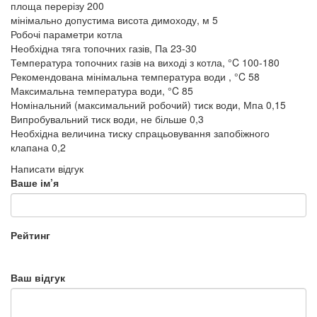
площа перерізу
200
мінімально допустима висота димоходу, м
5
Робочі параметри котла
Необхідна тяга топочних газів, Па
23-30
Температура топочних газів на виході з котла, °C
100-180
Рекомендована мінімальна температура води , °C
58
Максимальна температура води, °C
85
Номінальний (максимальний робочий) тиск води, Мпа
0,15
Випробувальний тиск води, не більше
0,3
Необхідна величина тиску спрацьовування запобіжного
клапана
0,2
Написати відгук
Ваше ім’я
Рейтинг
Ваш відгук