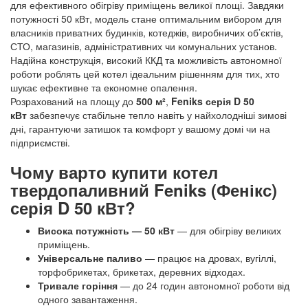
для ефективного обігріву приміщень великої площі. Завдяки
потужності 50 кВт, модель стане оптимальним вибором для
власників приватних будинків, котеджів, виробничих об’єктів,
СТО, магазинів, адміністративних чи комунальних установ.
Надійна конструкція, високий ККД та можливість автономної
роботи роблять цей котел ідеальним рішенням для тих, хто
шукає ефективне та економне опалення.
Розрахований на площу до
500 м²
,
Feniks серія D 50
кВт
забезпечує стабільне тепло навіть у найхолодніші зимові
дні, гарантуючи затишок та комфорт у вашому домі чи на
підприємстві.
Чому варто купити котел
твердопаливний Feniks (Фенікс)
серія D 50 кВт?
Висока потужність — 50 кВт
— для обігріву великих
приміщень.
Універсальне паливо
— працює на дровах, вугіллі,
торфобрикетах, брикетах, деревних відходах.
Тривале горіння
— до 24 годин автономної роботи від
одного завантаження.